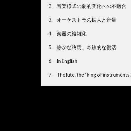
2
音楽様式の劇的変化への不適合
3
オーケストラの拡大と音量
4
楽器の複雑化
5
静かな終焉、奇跡的な復活
6
In English
7
The lute, the “king of instruments