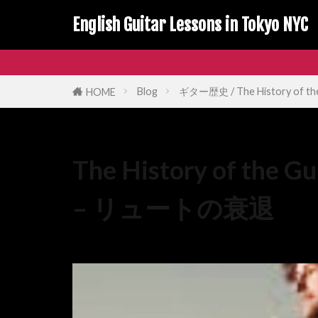
English Guitar Lessons in Tokyo NYC
Blog
ギター歴史 / The History of the
HOME
The History of the Gui
– リュートの衰退
07/18/2025
07/19/2025
ギター歴史 / The H