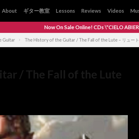
About
ギター教室
Lessons
Reviews
Videos
Mus
Now On Sale Online! CDs \"CIELO ABIERTO\" and \"ARANJ
 Guitar
The History of the Guitar / The Fall of the Lute – 
tar / The Fall of the Lute
istory of the Guitar