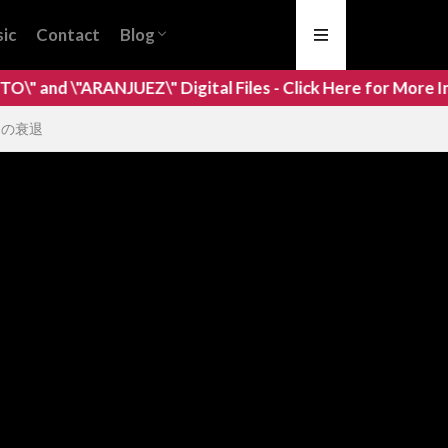
ic
Contact
Blog
ギター初心者 / Beginner
ギター練習 / Practice
ギター作曲家 / Guitar Composer
ギター名曲 / Masterpieces
ギター演奏家 / Guitarist
ギター製作家 / Guitar Luthiers Maker
ギター歴史 / The History of the
イベント / Events
ギタートリビア / Guitar Trivia
UEZ\" Digital Files - Click Here for More Info:)
リュートの衰退
Guitar