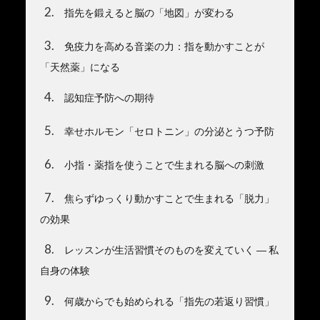
2
指先を鍛えると脳の「地図」が変わる
3
免疫力を高める音楽の力：指を動かすことが
「天然薬」になる
4
認知症予防への期待
5
幸せホルモン「セロトニン」の分泌とうつ予防
6
小指・薬指を使うことで生まれる脳への刺激
7
焦らずゆっくり動かすことで生まれる「脱力」
の効果
8
レッスンが生活習慣そのものを変えていく ― 私
自身の体験
9
何歳からでも始められる「指先の若返り習慣」