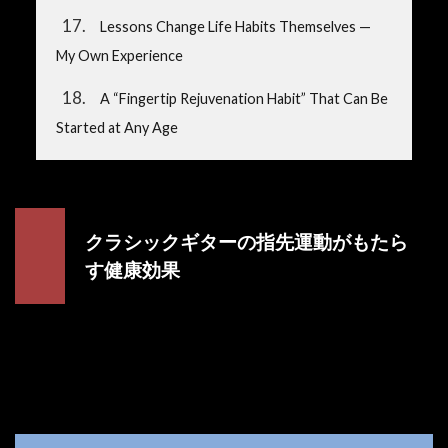
17
Lessons Change Life Habits Themselves —
My Own Experience
18
A “Fingertip Rejuvenation Habit” That Can Be
Started at Any Age
クラシックギターの指先運動がもたら
す健康効果