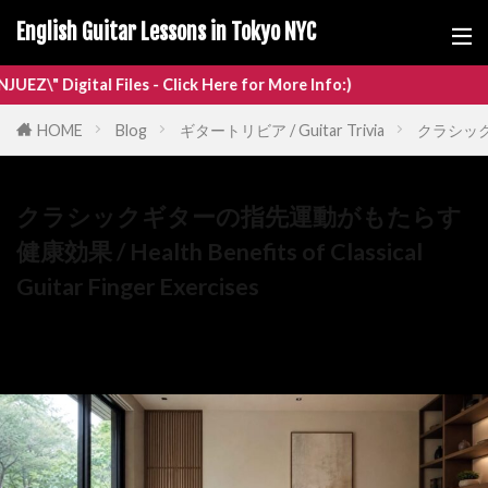
English Guitar Lessons in Tokyo NYC
k Here for More Info:)
HOME
Blog
ギタートリビア / Guitar Trivia
クラシックギタ
クラシックギターの指先運動がもたらす
健康効果 / Health Benefits of Classical
Guitar Finger Exercises
07/06/2026
07/07/2026
ギタートリビア / Guitar Trivia
,
ギター初心者 / Beginner
,
ギ
ター練習 / Practice