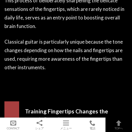
This process of deliberately sharpening the delicate
sensations of the fingertips, which are rarely noticed in
daily life, serves as an entry point to boosting overall
brain function.
Classical guitar is particularly unique because the tone
changes depending on how the nails and fingertips are
used, requiring more awareness of the fingertips than
other instruments.
Training Fingertips Changes the
Brain’s “Map”
CONTACT
シェア
メニュー
電話
TOPへ