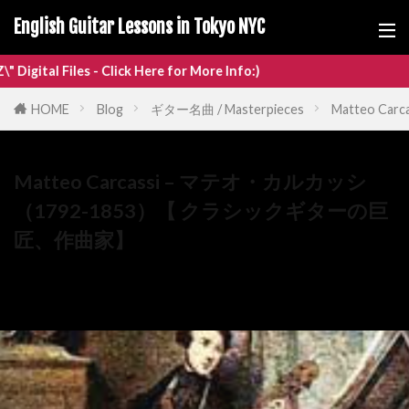
English Guitar Lessons in Tokyo NYC
ick Here for More Info:)
HOME
Blog
ギター名曲 / Masterpieces
Matteo C
Matteo Carcassi – マテオ・カルカッシ
（1792-1853）【 クラシックギターの巨
匠、作曲家】
03/26/2024
03/26/2024
ギター名曲 / Masterpieces
,
ギター演奏家 / Guitarist
,
クラ
シックギター作曲家 / classical guitar composer