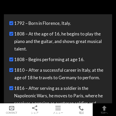
1792 – Born in Florence, Italy.
1808 – At the age of 16, he begins to play the
piano and the guitar, and shows great musical
talent.
1808 – Begins performing at age 16.
1810 – After a successful career in Italy, at the
age of 18 he travels to Germany to perform.
1816 – After serving as a soldier in the
Napoleonic Wars, he moves to Paris, where he
receives a pension as a veteran soldier and
performs music.
CONTACT
シェア
メニュー
電話
TOPへ