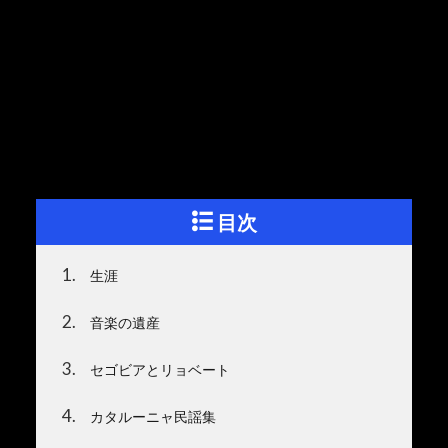
目次
1
生涯
2
音楽の遺産
3
セゴビアとリョベート
4
カタルーニャ民謡集