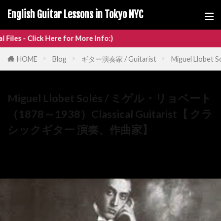
English Guitar Lessons in Tokyo NYC
re for More Info:)
HOME
Blog
ギター演奏家 / Guitarist
Miguel Llob
Miguel Llobet Solés / ミゲル・リョベート
（1878～1938）Classical Guitarist【 クラ
シックギター 演奏、作曲家】
06/12/2024
06/12/2024
ギター演奏家 / Guitarist
,
クラシックギター作曲家 / classical
guitar composer